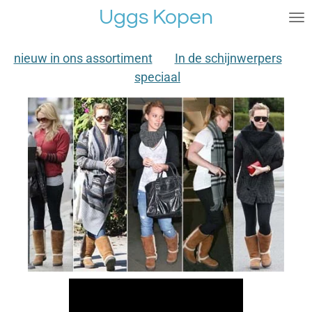
Uggs Kopen
Ga
direct
naar
nieuw in ons assortiment
In de schijnwerpers
de
speciaal
hoofdinhoud